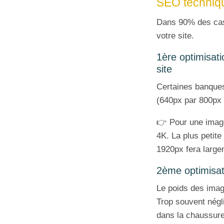
SEO techniq
Dans 90% des cas,
votre site.
1ère optimisati
site
Certaines banques
(640px par 800px 
👉 Pour une image
4K. La plus petite
1920px fera largem
2ème optimisat
Le poids des imag
Trop souvent négli
dans la chaussure