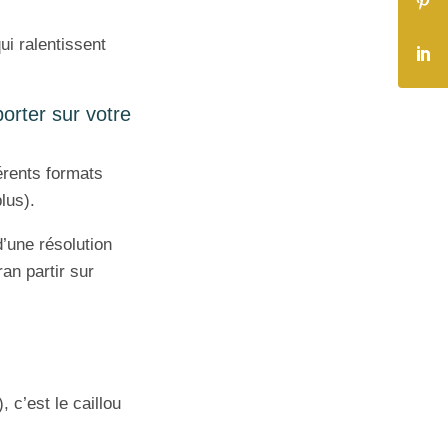
i ralentissent
porter sur votre
érents formats
lus).
’une résolution
ran partir sur
 c’est le caillou