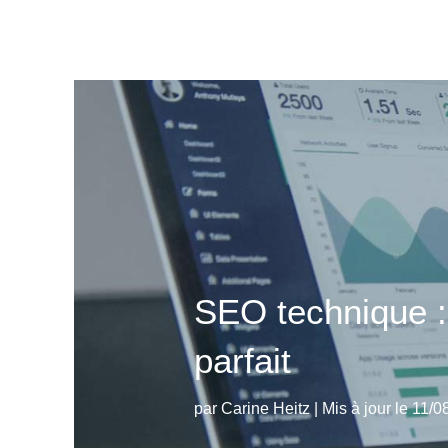
SEO technique :
parfait
par
Carine Heitz
|
Mis à jour le 11/0