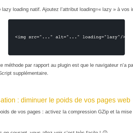
 lazy loading natif. Ajoutez l’attribut loading=« lazy » à vos 
te méthode par rapport au plugin est que le navigateur n’a p
Script supplémentaire.
ation : diminuer le poids de vos pages web
poids de vos pages : activez la compression GZip et la mise
 en courant, vous allez voir c’est très facile ! 😉