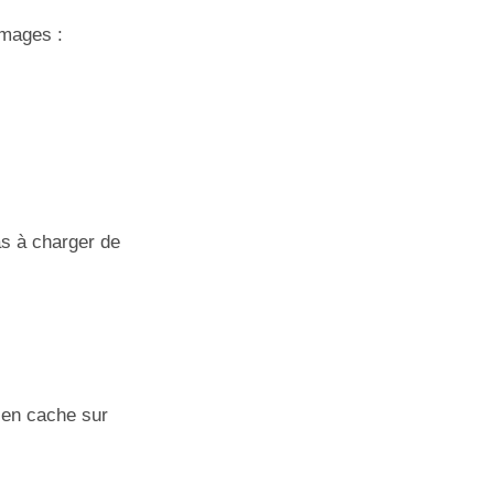
images :
as à charger de
 en cache sur