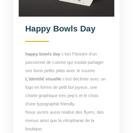
Happy Bowls Day
happy bowls day
c’est l’histoire d’un
passionné de cuisine qui voulait partager
ses bons petits plats avec le sourire.
L’identité visuelle
s’est déclinée avec un
logo en forme de petit bol joyeux, une
charte graphique très pep’s et le choix
d’une typographie friendly.
Nous avons aussi réalisé des flyers, des
menus ainsi que la vitrophanie de la
boutique.