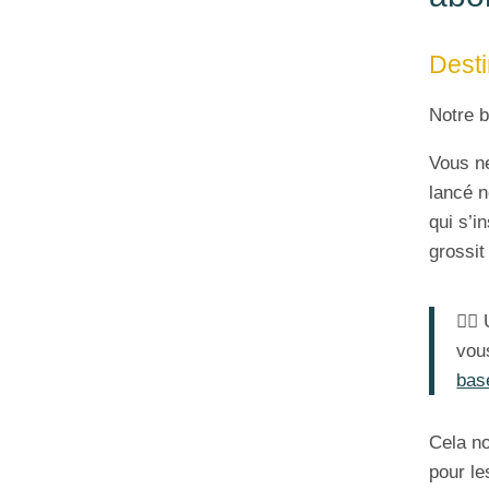
Desti
Notre 
Vous ne
lancé n
qui s’i
grossit
👉🏼
vou
bas
Cela no
pour l