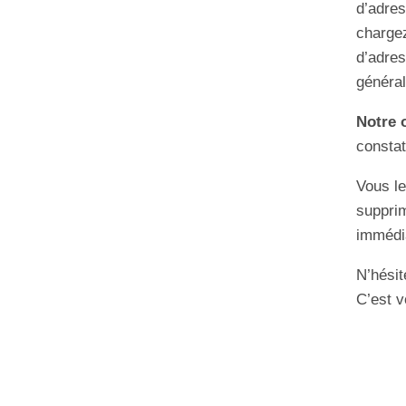
d’adres
chargez
d’adres
général
Notre 
constat
Vous le
supprim
immédia
N’hési
C’est v