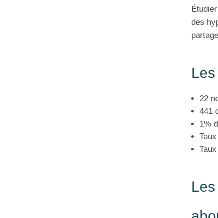
Étudier
des hyp
partage
Les 
22 n
441 
1% d
Taux
Taux
Les 
abo