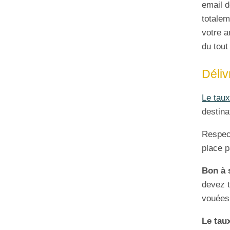
email d
totalem
votre a
du tout
Délivr
Le taux
destina
Respect
place p
Bon à 
devez t
vouées
Le tau