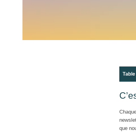
Table
C’es
Chaque 
newslet
que no