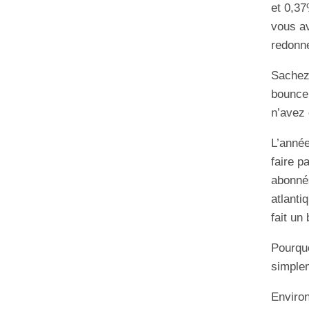
et 0,37
vous av
redonne
Sachez 
bounce,
n’avez 
L’année
faire p
abonnés
atlanti
fait un
Pourqu
simple
Environ