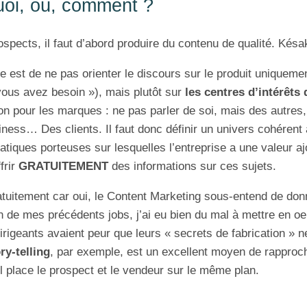
uoi, où, comment ?
rospects, il faut d’abord produire du contenu de qualité. Késa
e est de ne pas orienter le discours sur le produit uniquemen
vous avez besoin »), mais plutôt sur
les centres d’intérêts 
on pour les marques : ne pas parler de soi, mais des autres,
iness… Des clients. Il faut donc définir un univers cohérent
tiques porteuses sur lesquelles l’entreprise a une valeur aj
frir
GRATUITEMENT
des informations sur ces sujets.
ratuitement car oui, le Content Marketing sous-entend de do
n de mes précédents jobs, j’ai eu bien du mal à mettre en oe
dirigeants avaient peur que leurs « secrets de fabrication » ne
ry-telling
, par exemple, est un excellent moyen de rapproc
 place le prospect et le vendeur sur le même plan.