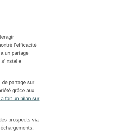
teragir
ntré l’efficacité
ia un partage
s’installe
ts de partage sur
oriété grâce aux
a fait un bilan sur
des prospects via
téléchargements,