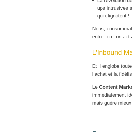
La révolution d
ups intrusives 
qui clignotent !
Nous, consommate
entrer en contact
L’Inbound Mar
Et il englobe tout
l’achat et la fidél
Le
Content Mark
immédiatement iden
mais guère mieux 