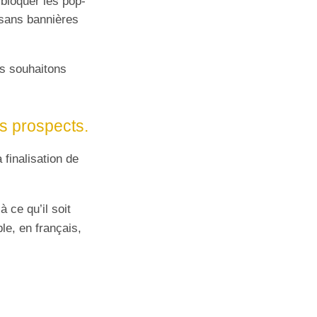
 bloquer les pop-
 sans bannières
s souhaitons
es prospects.
 finalisation de
à ce qu’il soit
le, en français,