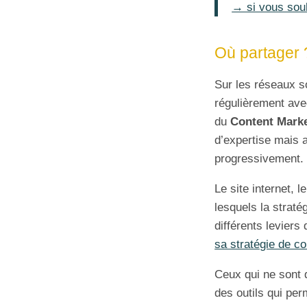
→ si vous souha
Où partager 
Sur les réseaux s
régulièrement ave
du
Content Mark
d’expertise mais a
progressivement.
Le site internet, 
lesquels la straté
différents leviers 
sa stratégie de c
Ceux qui ne sont 
des outils qui per