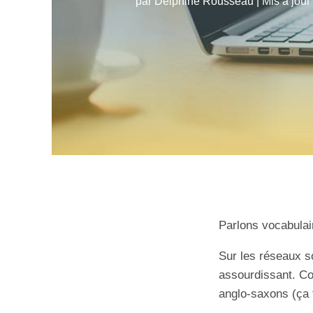
par
Delphine Rousseau
|
Mis à jour
Parlons vocabula
Sur les réseaux s
assourdissant. Co
anglo-saxons (ça f