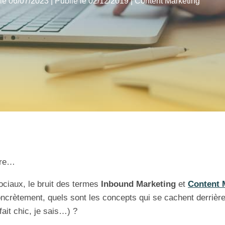
 le 06/07/2023 | Publié le 02/12/2019
|
Content Marketing
ire…
ociaux, le bruit des termes
Inbound Marketing
et
Content 
ncrètement, quels sont les concepts qui se cachent derrièr
ait chic, je sais…) ?