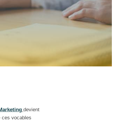
Marketing
devient
e ces vocables