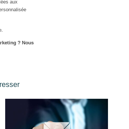
iées aux
personnalisée
e.
arketing ? Nous
éresser