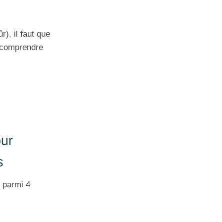
), il faut que
re comprendre
our
s
s parmi 4