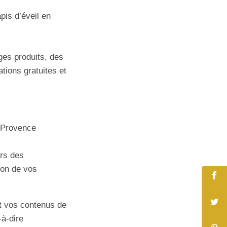
pis d’éveil en
es produits, des
tions gratuites et
n-Provence
rs des
tion de vos
et vos contenus de
-à-dire