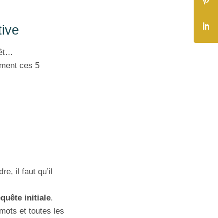
tive
rêt…
ement ces 5
, il faut qu’il
equête initiale
.
 mots et toutes les