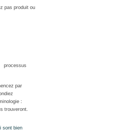
ez pas produit ou
le processus
encez par
ondiez
minologie :
s trouveront.
i sont bien