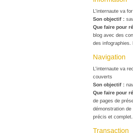
L’internaute va f
Son objectif :
sav
Que faire pour r
blog avec des cons
des infographies.
Navigation
L’internaute va re
couverts
Son objectif :
nav
Que faire pour r
de pages de présen
démonstration de p
précis et complet.
Transaction