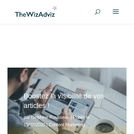
Boostez la visibilité de vos
articles !
par
Delphine Rousseau
|
Publié le
19/07/2020
|
Content Marketing