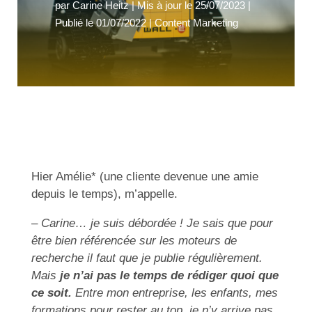
par
Carine Heitz
|
Mis à jour le 25/07/2023 |
Publié le 01/07/2022
|
Content Marketing
Hier Amélie* (une cliente devenue une amie
depuis le temps), m’appelle.
–
Carine… je suis débordée ! Je sais que pour
être bien référencée sur les moteurs de
recherche il faut que je publie régulièrement.
Mais
je n’ai pas le temps de rédiger quoi que
ce soit.
Entre mon entreprise, les enfants, mes
formations pour rester au top, je n’y arrive pas.