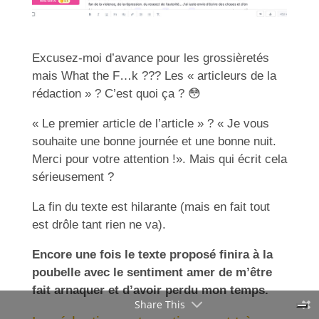
Excusez-moi d’avance pour les grossièretés
Rédigez des contenus
mais What the F…k ??? Les « articleurs de la
percutants !
rédaction » ? C’est quoi ça ?
😳
Inscrivez-vous à notre
programme gratuit
« Le premier article de l’article » ? « Je vous
pour apprendre à créer des contenus qui
souhaite une bonne journée et une bonne nuit.
attirent vos prospects (même si vous
Merci pour votre attention !». Mais qui écrit cela
débutez).
sérieusement ?
La fin du texte est hilarante (mais en fait tout
est drôle tant rien ne va).
Encore une fois le texte proposé finira à la
poubelle avec le sentiment amer de m’être
J'en profite !
fait arnaquer et d’avoir perdu mon temps.
Share This